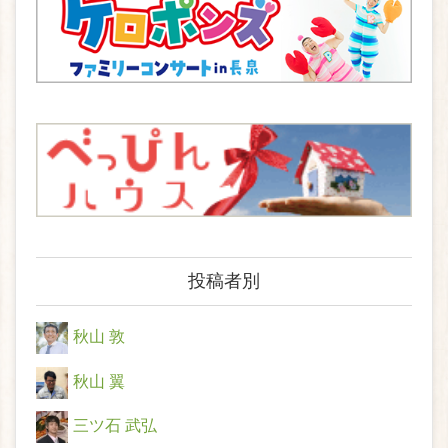
投稿者別
秋山 敦
秋山 翼
三ツ石 武弘