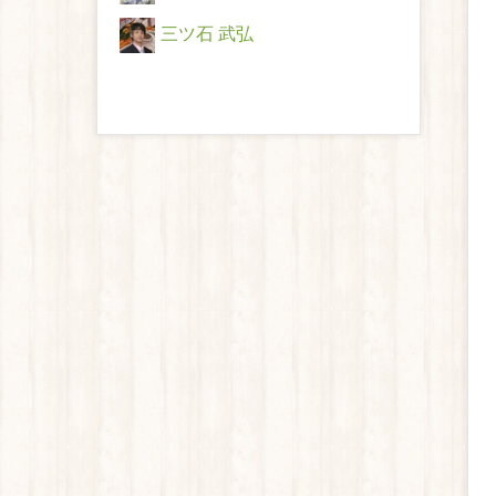
三ツ石 武弘