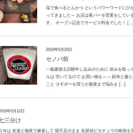
塩で食べるとんかつ というパワーワードにひ
ってきました～ お店は夜バーを営業をしてい
す。 オープン記念でサービス料金でした！ […
2019年5月20日
セノバ前
一級建築士試験申し込みのために 休みを取っ
ルは 空いてるので お買い物を～～ 財布と服
こと ヨギボーを買うか最後まで悩みま […]
2019年5月12日
七三分け
ＧＷは 友達と徹夜で麻雀して 寝不足のまま 名探偵ピカチュウの映画を