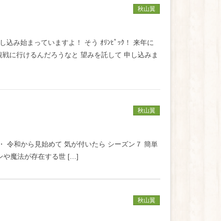
秋山翼
込み始まっていますよ！ そう ｵﾘﾝﾋﾟｯｸ！ 来年に
観戦に行けるんだろうなと 望みを託して 申し込みま
秋山翼
・・・ 令和から見始めて 気が付いたら シーズン７ 簡単
や魔法が存在する世 […]
秋山翼