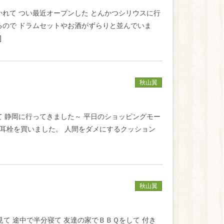
かれて つい最近オープンした とんかつシリウスに行
るので ドラムセットやお酒がずらりと並んでいま
]
秋山翼
て 静岡に行ってきました～ 平日のショッピングモー
と耳栓を買いました。 人間をダメにするクッション
秋山翼
見て 途中で半分寝て 友達の家でＢＢＱをして 付き