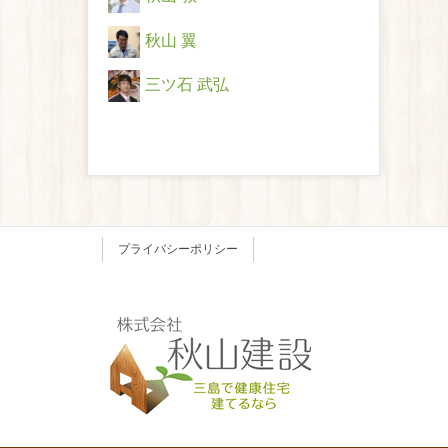
秋山 翼
三ツ石 武弘
プライバシーポリシー