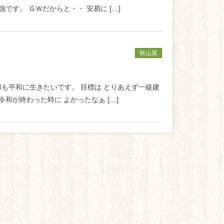
です。 ＧＷだからと・・ 安易に […]
秋山翼
も平和に生きたいです。 目標は とりあえず一級建
和が終わった時に よかったなぁ […]