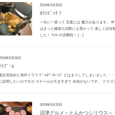
2019年5月26日
ｵﾘﾝﾋﾟｯｸ！
一生に一度って 言葉には 魔力があります。 申し
はきっと建築士試験にも受かって 楽しく試合
した！ ｻｯｶｰの決勝戦！ […]
2019年5月26日
ﾏｲﾌﾞｰﾑ
最近見始めた海外ドラマ ｹﾞｰﾑｵﾌﾞｽﾛｰﾝｽﾞ どはまりしてしまいました
に説明したいのですが スケールが大きすぎて 自信がないです。 ドラゴン
2019年5月20日
沼津グルメ～とんかつシリウス～