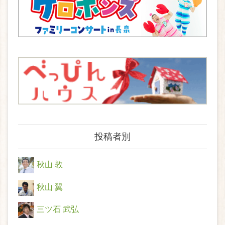
投稿者別
秋山 敦
秋山 翼
三ツ石 武弘