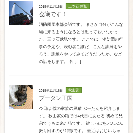
三ツ石 武弘
2018年11月18日
会議です！
消防団団本部会議です。 まさか自分がこんな
場に来るようになるとは思ってもいなかっ
た、三ツ石武弘です。 ここでは、消防団の行
事の予定や、表彰者ご誰だ、こんな訓練をや
ろう、訓練をやってみてどうだったか、など
の話をします。 各 […]
秋山翼
2018年11月18日
ブータン王国
今日は 僕の家族の黒猫 ぶーたんを紹介しま
す。 秋山家の猫では4代目にあたる 初めて兄
弟でうちに来た猫です。 鍵しっぽをぶんぶん
振り回すのが 特徴です。 最近はおじいちゃ