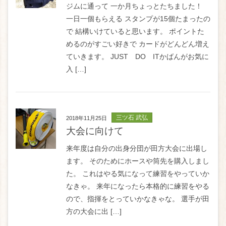
ジムに通って 一か月ちょっとたちました！
一日一個もらえる スタンプが15個たまったの
で 結構いけていると思います。 ポイントた
めるのがすごい好きで カードがどんどん増え
ていきます。 JUST DO ITかばんがお気に
入 […]
三ツ石 武弘
2018年11月25日
大会に向けて
来年度は自分の出身分団が田方大会に出場し
ます。 そのためにホースや筒先を購入しまし
た。 これはやる気になって練習をやっていか
なきゃ。 来年になったら本格的に練習をやる
ので、指揮をとっていかなきゃな。 選手が田
方の大会に出 […]