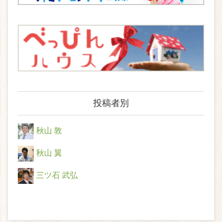
投稿者別
秋山 敦
秋山 翼
三ツ石 武弘