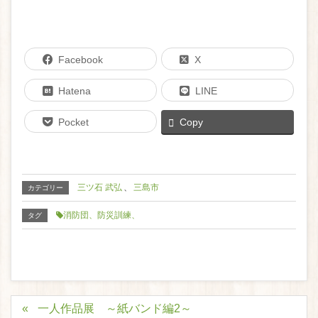
Facebook
X
Hatena
LINE
Pocket
Copy
三ツ石 武弘
、
三島市
カテゴリー
消防団、防災訓練、
タグ
一人作品展 ～紙バンド編2～