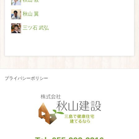
秋山 敦
秋山 翼
三ツ石 武弘
プライバシーポリシー