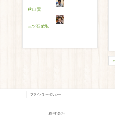
秋山 翼
三ツ石 武弘
プライバシーポリシー