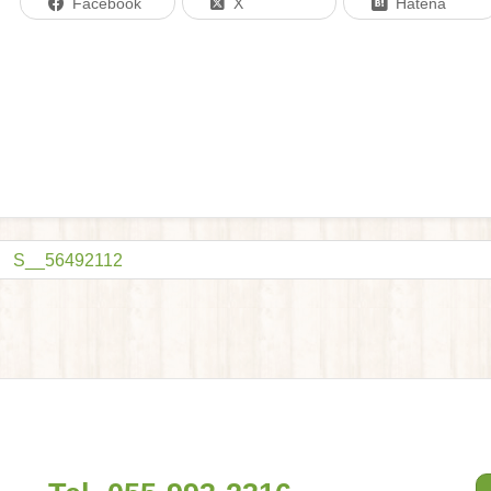
Facebook
X
Hatena
S__56492112