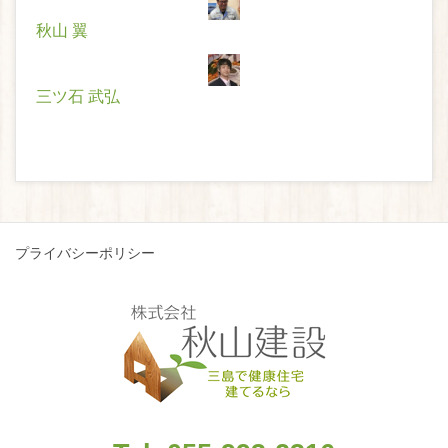
秋山 翼
三ツ石 武弘
プライバシーポリシー