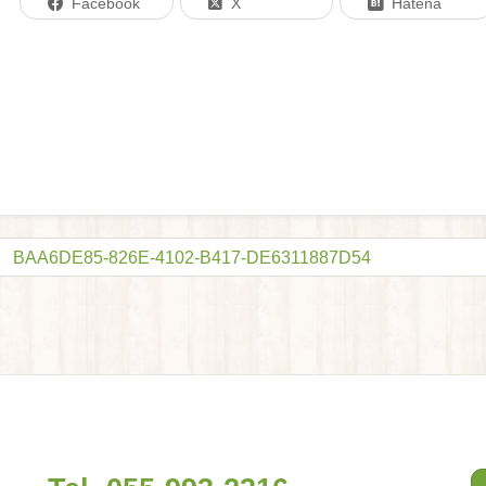
Facebook
X
Hatena
BAA6DE85-826E-4102-B417-DE6311887D54