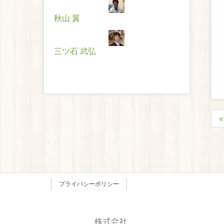
秋山 翼
三ツ石 武弘
プライバシーポリシー