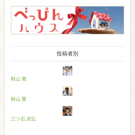
投稿者別
秋山 敦
秋山 翼
三ツ石 武弘