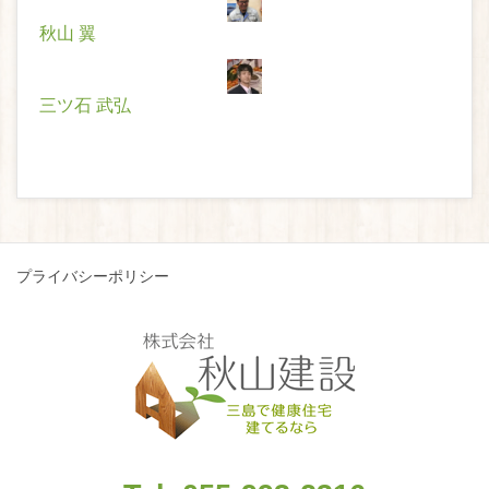
秋山 翼
三ツ石 武弘
プライバシーポリシー