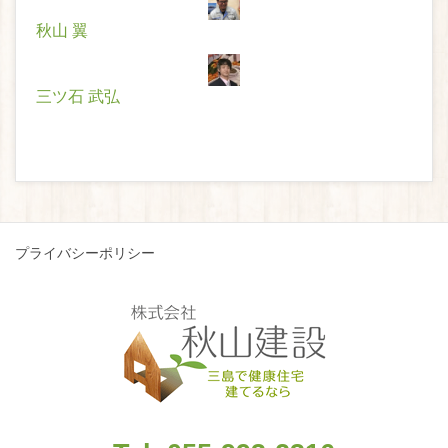
秋山 翼
三ツ石 武弘
プライバシーポリシー