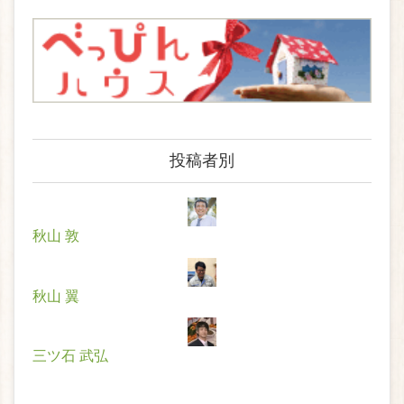
投稿者別
秋山 敦
秋山 翼
三ツ石 武弘