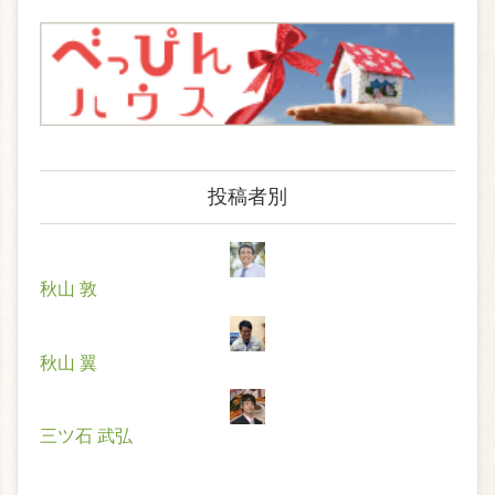
投稿者別
秋山 敦
秋山 翼
三ツ石 武弘