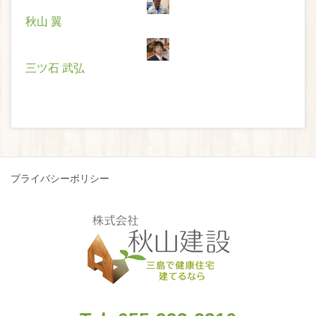
秋山 翼
三ツ石 武弘
プライバシーポリシー