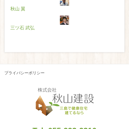
秋山 翼
三ツ石 武弘
プライバシーポリシー