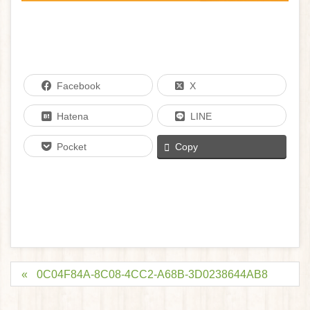
Facebook
X
Hatena
LINE
Pocket
Copy
0C04F84A-8C08-4CC2-A68B-3D0238644AB8