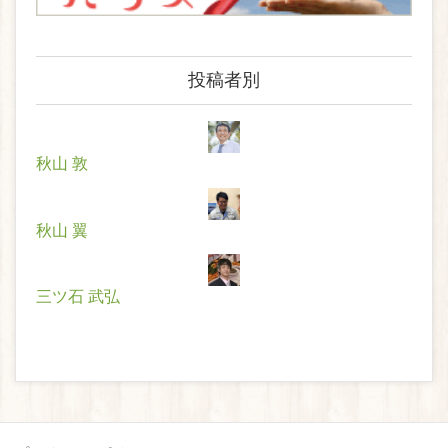
投稿者別
秋山 敦
秋山 翼
三ツ石 武弘