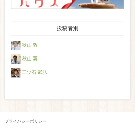
投稿者別
秋山 敦
秋山 翼
三ツ石 武弘
プライバシーポリシー