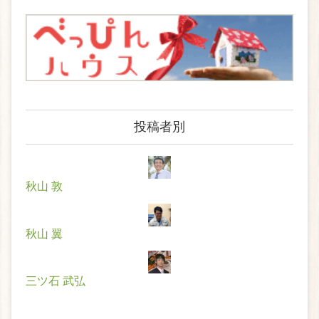
投稿者別
秋山 敦
秋山 翼
三ツ石 武弘