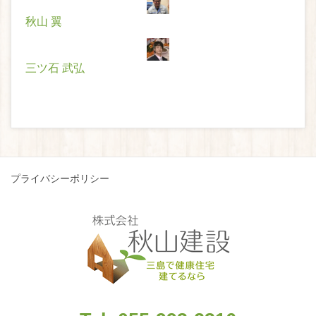
秋山 翼
三ツ石 武弘
プライバシーポリシー