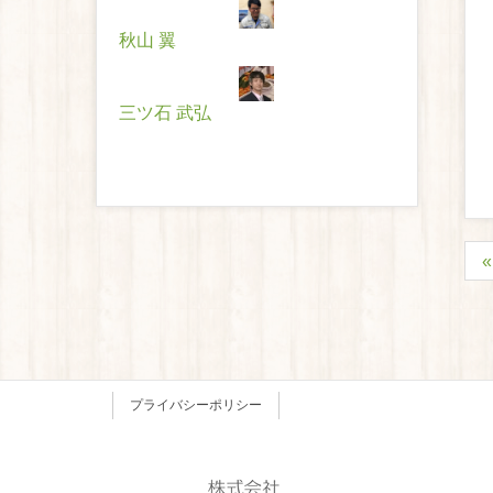
秋山 翼
三ツ石 武弘
プライバシーポリシー