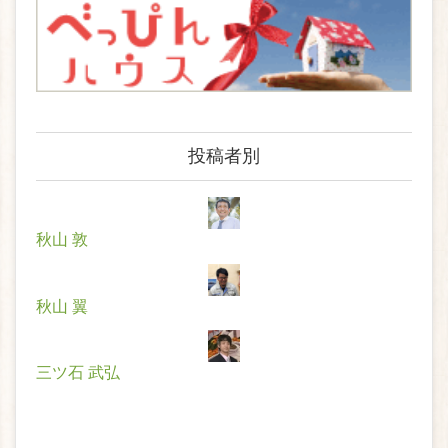
投稿者別
秋山 敦
秋山 翼
三ツ石 武弘