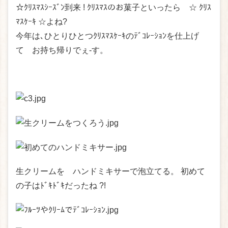
☆ｸﾘｽﾏｽｼｰｽﾞﾝ到来 ! ｸﾘｽﾏｽのお菓子といったら ☆ ｸﾘｽ
ﾏｽｹｰｷ ☆よね?
今年は､ひとりひとつｸﾘｽﾏｽｹｰｷのﾃﾞｺﾚｰｼｮﾝを仕上げ
て お持ち帰りでぇ-す。
生クリームを ハンドミキサーで泡立てる。 初めて
の子はﾄﾞｷﾄﾞｷだったね ?!