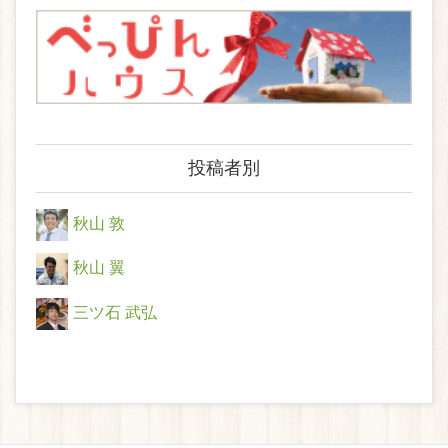
投稿者別
秋山 敦
秋山 翼
三ツ石 武弘