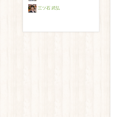
三ツ石 武弘