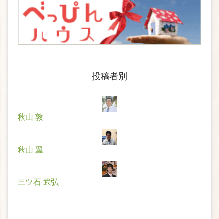
投稿者別
秋山 敦
秋山 翼
三ツ石 武弘