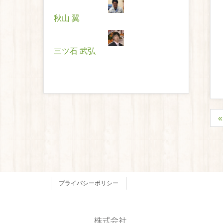
秋山 翼
三ツ石 武弘
プライバシーポリシー