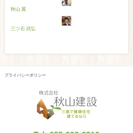
秋山 翼
三ツ石 武弘
プライバシーポリシー