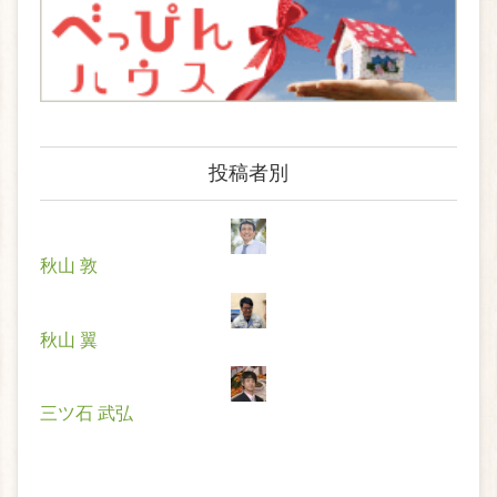
投稿者別
秋山 敦
秋山 翼
三ツ石 武弘