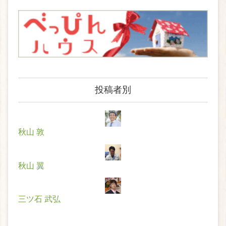
投稿者別
秋山 敦
秋山 翼
三ツ石 武弘